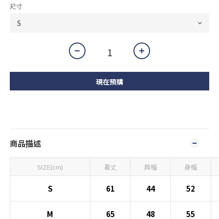
尺寸
現在預購
商品描述
SIZE(cm)
着丈
肩幅
身幅
S
61
44
52
M
65
48
55