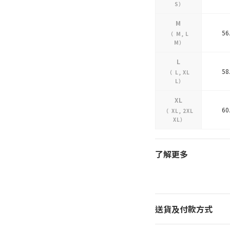
S
）
M
56
（
M
,
L
M
）
L
58
（
L
,
XL
L
）
XL
60
（
XL
,
2XL
XL
）
了解更多
送貨及付款方式