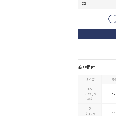
商品描述
サイズ
身
XS
52
（
XS
,
S
XS
）
S
54
（
S
,
M