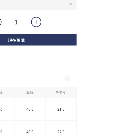
現在預購
幅
肩幅
そで丈
.0
46.0
21.0
.0
48.0
22.0