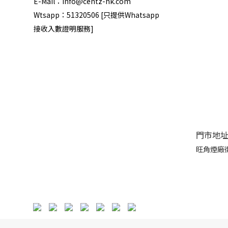
E-Mail：info@centz-hk.com
Wtsapp：51320506 [只提供Whatsapp
接收入數證明服務]
門市地
旺角煙廠街