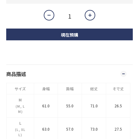
現在預購
商品描述
サイズ
身幅
肩幅
総丈
そで丈
M
61.0
55.0
71.0
26.5
(M, L
M)
L
63.0
57.0
73.0
27.5
(L, XL
L)