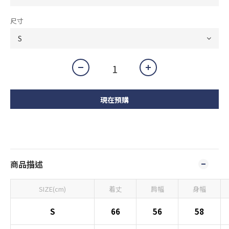
尺寸
現在預購
商品描述
SIZE(cm)
着丈
肩幅
身幅
S
66
56
58