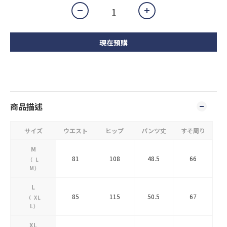
現在預購
商品描述
サイズ
ウエスト
ヒップ
パンツ丈
すそ周り
M
81
108
48.5
66
（
L
M
）
L
85
115
50.5
67
（
XL
L
）
XL