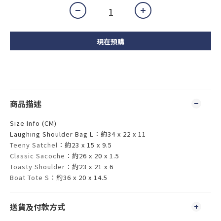
現在預購
商品描述
Size Info (CM)
Laughing Shoulder Bag L：約34 x 22 x 11
Teeny Satchel
：約23 x 15 x 9.5
Classic Sacoche
：約26 x 20 x 1.5
Toasty Shoulder
：約23 x 21 x 6
Boat Tote S
：約36 x 20 x 14.5
送貨及付款方式