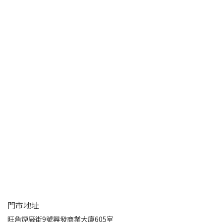
門市地址
旺角煙廠街9號興發商業大廈605室