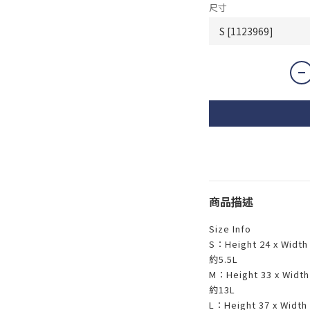
尺寸
商品描述
Size Info
S：Height 24 x Wid
約5.5L
M：Height 33 x Wid
約13L
L：Height 37 x Wid