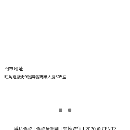
門市地址
旺角煙廠街9號興發商業大廈605室
隱私條款
| 條款及細則
|
管轄法律
|
2020 © CENTZ