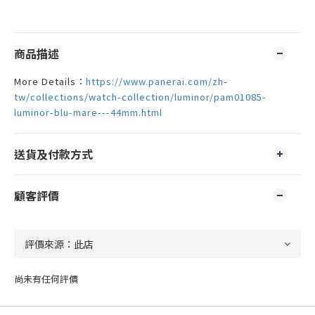
商品描述
More Details：
https://www.panerai.com/zh-
tw/collections/watch-collection/luminor/pam01085-
luminor-blu-mare---44mm.html
送貨及付款方式
顧客評價
尚未有任何評價