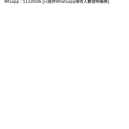
Wtsapp：51320506 [只提供Whatsapp接收入數證明服務]