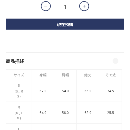
現在預購
商品描述
サイズ
身幅
肩幅
総丈
そで丈
S
62.0
54.0
66.0
24.5
(S, M
S)
M
64.0
56.0
68.0
25.5
(M, L
M)
L