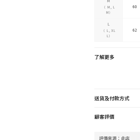
M
60
（
M
,
L
M
）
L
62
（
L
,
XL
L
）
了解更多
送貨及付款方式
顧客評價