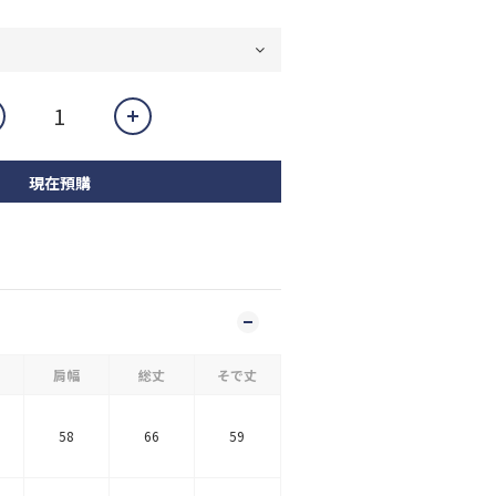
現在預購
肩幅
総丈
そで丈
58
66
59