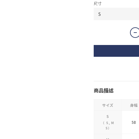
尺寸
商品描述
サイズ
身幅
S
58
（
S
,
M
S
）