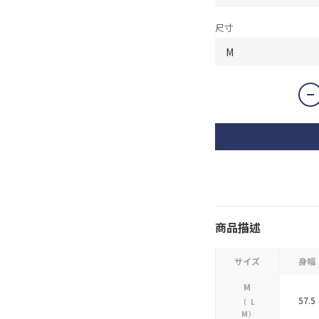
尺寸
商品描述
サイズ
身幅
M
57.5
（
L
M
）