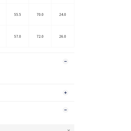
55.5
70.0
24.0
57.0
72.0
26.0