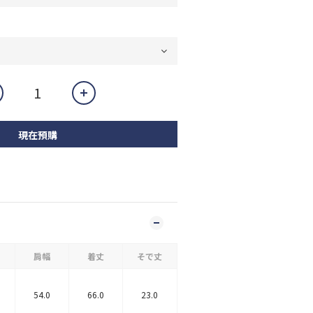
現在預購
肩幅
着丈
そで丈
54.0
66.0
23.0