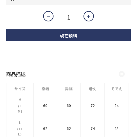
現在預購
商品描述
サイズ
身幅
肩幅
着丈
そで丈
M
60
60
72
24
(L
M)
L
62
62
74
25
(XL
L)