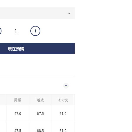
現在預購
肩幅
着丈
そで丈
47.0
67.5
61.0
47.5
68.5
61.0