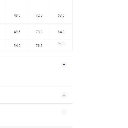
48.0
72.5
63.0
49.5
73.0
64.0
67.0
54.0
76.5