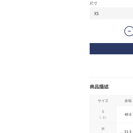
尺寸
商品描述
サイズ
身幅
S
49.0
（
S
）
M
51.5