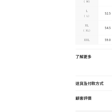
（
M
）
L
52.5
（
L
）
XL
54.5
（
XL
）
XXL
59.0
了解更多
送貨及付款方式
顧客評價