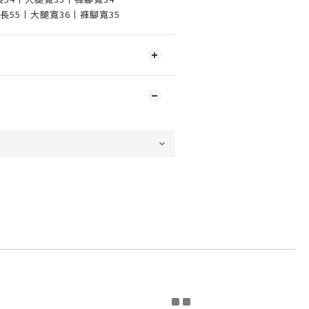
丨褲長55丨大腿寬36丨褲腳寬35