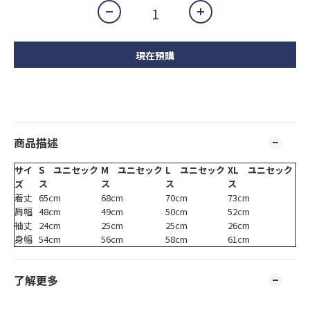
現在預購
商品描述
サイ
S ユニセック
M ユニセック
L ユニセック
XL ユニセック
ズ
ス
ス
ス
ス
着丈
65cm
68cm
70cm
73cm
肩幅
48cm
49cm
50cm
52cm
袖丈
24cm
25cm
25cm
26cm
身幅
54cm
56cm
58cm
61cm
了解更多